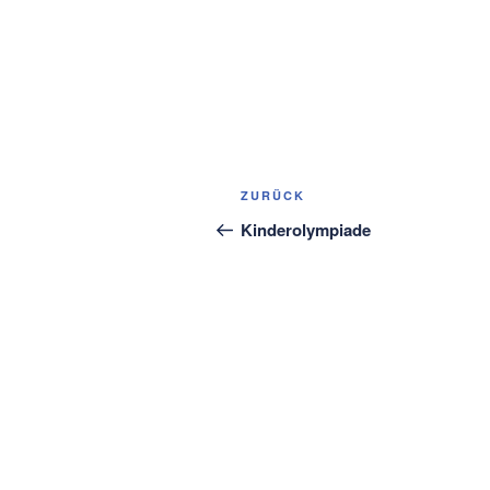
Beitragsnavigation
Vorheriger
ZURÜCK
Beitrag
Kinderolympiade