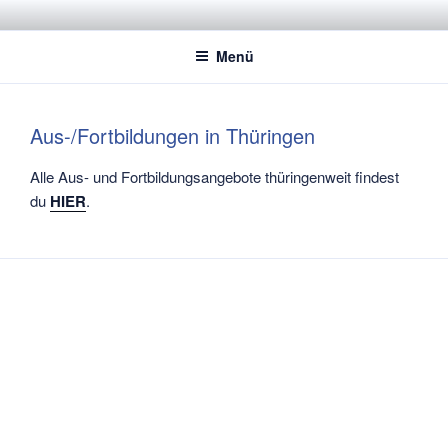
Zum
STADTSPORTBUND JENA E.V.
Dachverband der Jenaer Sportvereine
Inhalt
Menü
springen
Aus-/Fortbildungen in Thüringen
Alle Aus- und Fortbildungsangebote thüringenweit findest
du
HIER
.