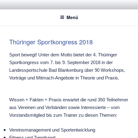
Zum
STADTSPORTBUND JENA E.V.
Dachverband der Jenaer Sportvereine
Inhalt
Menü
springen
Thüringer Sportkongress 2018
Sport bewegt! Unter dem Motto bietet der 4. Thüringer
Sportkongress vom 7. bis 9. September 2018 in der
Landessportschule Bad Blankenburg über 90 Workshops,
Vorträge und Mitmach-Angebote in Theorie und Praxis.
Wissen + Fakten + Praxis erwartet die rund 350 Teilnehmer
aus Vereinen und Verbänden sowie Interessierte – vom
Vorstandsmitglied bis zum Trainer zu diesen Themen:
Vereinsmanagement und Sportentwicklung
Fitness und Trendsport