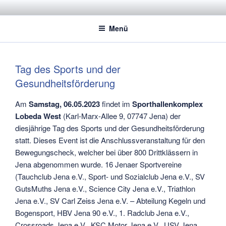
Zum
STADTSPORTBUND JENA E.V.
Dachverband der Jenaer Sportvereine
Inhalt
Menü
springen
Tag des Sports und der
Gesundheitsförderung
Am
Samstag, 06.05.2023
findet im
Sporthallenkomplex
Lobeda West
(
Karl-Marx-Allee 9, 07747 Jena
) der
diesjährige Tag des Sports und der Gesundheitsförderung
statt. Dieses Event ist die Anschlussveranstaltung für den
Bewegungscheck, welcher bei über 800 Drittklässern in
Jena abgenommen wurde. 16 Jenaer Sportvereine
(Tauchclub Jena e.V., Sport- und Sozialclub Jena e.V., SV
GutsMuths Jena e.V., Science City Jena e.V., Triathlon
Jena e.V., SV Carl Zeiss Jena e.V. – Abteilung Kegeln und
Bogensport, HBV Jena 90 e.V., 1. Radclub Jena e.V.,
Crossroads Jena e.V., KSC Motor Jena e.V., USV Jena