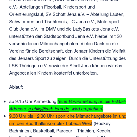
e.V.- Abteilungen Floorball, Kindersport und
Orientierungslauf, SV Schott Jena e.V. – Abteilung Laufen,
Schwimmen und Tischtennis, LC Jena e.V., Motorsport
Club Jena e.V. im DMV und die LadyBaskets Jena e.V.
unterstützen den Stadtsportbund Jena e.V. hierbei mit 20
verschiedenen Mitmachangeboten. Vielen Dank an die
Vereine für die Bereitschaft, den Jenaer Kindern die Vielfalt
des Jenaers Sport zu zeigen. Durch die Unterstützung des
LSB Thüringen e.V. sowie der Stadt Jena können wir das
Angebot allen Kindern kostenfei unterbreiten.
Ablauf:
ab 9.15 Uhr Anmeldung
(eine Voranmeldung an die E-Mail-
Adresse:
c.uhlig@ssb-jena.de
. wird empfohlen)
9.30 Uhr bis 12.30 Uhr sportliche Mitmachangebote im und
um den Sporthallenkomplex Lobeda West
(Hockey,
Badminton, Basketball, Parcour – Triathlon, Kegeln,