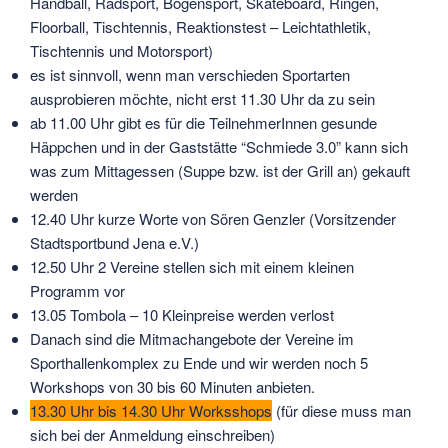
Handball, Radsport, Bogensport, Skateboard, Ringen,
Floorball, Tischtennis, Reaktionstest – Leichtathletik,
Tischtennis und Motorsport)
es ist sinnvoll, wenn man verschieden Sportarten
ausprobieren möchte, nicht erst 11.30 Uhr da zu sein
ab 11.00 Uhr gibt es für die TeilnehmerInnen gesunde
Häppchen und in der Gaststätte “Schmiede 3.0” kann sich
was zum Mittagessen (Suppe bzw. ist der Grill an) gekauft
werden
12.40 Uhr kurze Worte von Sören Genzler (Vorsitzender
Stadtsportbund Jena e.V.)
12.50 Uhr 2 Vereine stellen sich mit einem kleinen
Programm vor
13.05 Tombola – 10 Kleinpreise werden verlost
Danach sind die Mitmachangebote der Vereine im
Sporthallenkomplex zu Ende und wir werden noch 5
Workshops von 30 bis 60 Minuten anbieten.
13.30 Uhr bis 14.30 Uhr Worksshops
(für diese muss man
sich bei der Anmeldung einschreiben)