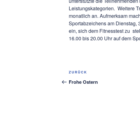
unterstützte die Teilnehmenden
Leistungskategorien. Weitere Tr
monatlich an. Aufmerksam mach
Sportabzeichens am Dienstag, 3
ein, sich dem Fitnesstest zu st
16.00 bis 20.00 Uhr auf dem Spor
Beitragsnavigation
Vorheriger
ZURÜCK
Beitrag
Frohe Ostern