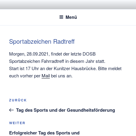
Zum
STADTSPORTBUND JENA E.V.
Dachverband der Jenaer Sportvereine
Inhalt
Menü
springen
Sportabzeichen Radtreff
Morgen, 28.09.2021, findet der letzte DOSB
Sportabzeichen Fahrradtreff in diesem Jahr statt.
Start ist 17 Uhr an der Kunitzer Hausbrücke. Bitte meldet
euch vorher per
Mail
bei uns an.
Beitragsnavigation
Vorheriger
ZURÜCK
Beitrag
Tag des Sports und der Gesundheitsförderung
Nächster
WEITER
Beitrag
Erfolgreicher Tag des Sports und