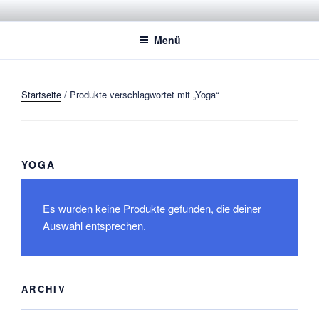
Zum
STADTSPORTBUND JENA E.V.
Dachverband der Jenaer Sportvereine
Inhalt
Menü
springen
Startseite
/ Produkte verschlagwortet mit „Yoga“
YOGA
Es wurden keine Produkte gefunden, die deiner
Auswahl entsprechen.
ARCHIV