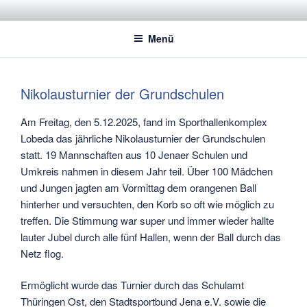
Zum
STADTSPORTBUND JENA E.V.
Dachverband der Jenaer Sportvereine
Inhalt
Menü
springen
Nikolausturnier der Grundschulen
Am Freitag, den 5.12.2025, fand im Sporthallenkomplex
Lobeda das jährliche Nikolausturnier der Grundschulen
statt. 19 Mannschaften aus 10 Jenaer Schulen und
Umkreis nahmen in diesem Jahr teil. Über 100 Mädchen
und Jungen jagten am Vormittag dem orangenen Ball
hinterher und versuchten, den Korb so oft wie möglich zu
treffen. Die Stimmung war super und immer wieder hallte
lauter Jubel durch alle fünf Hallen, wenn der Ball durch das
Netz flog.
Ermöglicht wurde das Turnier durch das Schulamt
Thüringen Ost, den Stadtsportbund Jena e.V. sowie die