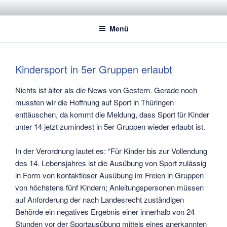
Zum
STADTSPORTBUND JENA E.V.
Dachverband der Jenaer Sportvereine
Inhalt
Menü
springen
Kindersport in 5er Gruppen erlaubt
Nichts ist älter als die News von Gestern. Gerade noch
mussten wir die Hoffnung auf Sport in Thüringen
enttäuschen, da kommt die Meldung, dass Sport für Kinder
unter 14 jetzt zumindest in 5er Gruppen wieder erlaubt ist.
In der Verordnung lautet es: “Für Kinder bis zur Vollendung
des 14. Lebensjahres ist die Ausübung von Sport zulässig
in Form von kontaktloser Ausübung im Freien in Gruppen
von höchstens fünf Kindern; Anleitungspersonen müssen
auf Anforderung der nach Landesrecht zuständigen
Behörde ein negatives Ergebnis einer innerhalb von 24
Stunden vor der Sportausübung mittels eines anerkannten