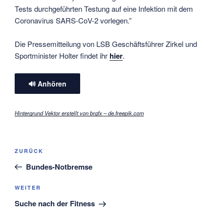
Tests durchgeführten Testung auf eine Infektion mit dem
Coronavirus SARS-CoV-2 vorlegen.”
Die Pressemitteilung von LSB Geschäftsführer Zirkel und
Sportminister Holter findet ihr
hier
.
🔊 Anhören
Hintergrund Vektor erstellt von brgfx – de.freepik.com
Beitragsnavigation
Vorheriger
ZURÜCK
Beitrag
Bundes-Notbremse
Nächster
WEITER
Beitrag
Suche nach der Fitness