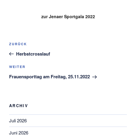
zur Jenaer Sportgala 2022
Beitragsnavigation
Vorheriger
ZURÜCK
Beitrag
Herbstcrosslauf
Nächster
WEITER
Beitrag
Frauensporttag am Freitag, 25.11.2022
ARCHIV
Juli 2026
Juni 2026