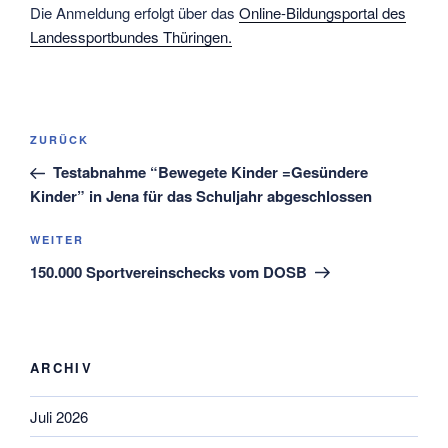
Die Anmeldung erfolgt über das
Online-Bildungsportal des
Landessportbundes Thüringen.
Beitragsnavigation
Vorheriger
ZURÜCK
Beitrag
Testabnahme “Bewegete Kinder =Gesündere
Kinder” in Jena für das Schuljahr abgeschlossen
Nächster
WEITER
Beitrag
150.000 Sportvereinschecks vom DOSB
ARCHIV
Juli 2026