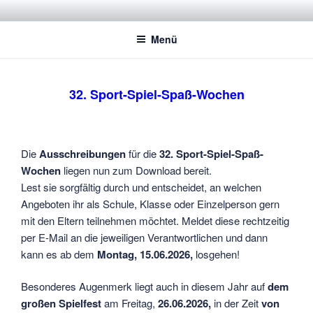
Zum
STADTSPORTBUND JENA E.V.
Dachverband der Jenaer Sportvereine
Inhalt
Menü
springen
32. Sport-Spiel-Spaß-Wochen
Die
Ausschreibungen
für die
32. Sport-Spiel-Spaß-
Wochen
liegen nun zum Download bereit.
Lest sie sorgfältig durch und entscheidet, an welchen
Angeboten ihr als Schule, Klasse oder Einzelperson gern
mit den Eltern teilnehmen möchtet. Meldet diese rechtzeitig
per E-Mail an die jeweiligen Verantwortlichen und dann
kann es ab dem
Montag,
15.06.2026,
losgehen!
Besonderes Augenmerk liegt auch in diesem Jahr auf
dem
großen Spielfest
am Freitag,
26.06.2026,
in der Zeit
von