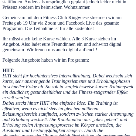
stattfinden. Anders als ursprünglich geplant jedoch leider nicht in
Präsenz sondern im heimischen Wohnzimmer.
Gemeinsam mit dem Fitness Club Ringwiese streamen wir am
Freitag ab 19 Uhr via Zoom und Facebook Live das gesamte
Programm. Die Teilnahme ist für alle kostenlos!
Ihr müsst auch keine Kurse wählen. Alle 3 Kurse stehen im
Angebot. Also ladet eure Freundinnen ein und schwitzt digital
gemeinsam. Wir freuen uns auch digital auf euch!
Folgende Angebote haben wir im Programm:
HIIT
:
HIIT steht für hochintensives Intervalltraining. Dabei wechseln sich
kurze, sehr anstrengende Trainingselemente und Erholungsphasen
in schneller Folge ab. So soll in vergleichsweise kurzer Trainingszeit
ein deutlicher, gesundheitlicher und die Fitness-steigernder Effekt
erzielt werden.
Dabei steckt hinter HIIT eine einfache Idee: Ein Training ist
effektiver, wenn es nicht stets im gleichen mittleren
Belastungsbereich stattfindet, sondern zwischen starker Anstrengung
und Erholung wechselt. Die Kombination aus „alles geben“ und
Erholung sollen Anpassungsprozesse im Körper anstoßen, die
Ausdauer und Leistungsfähigkeit steigern.
Durch die
abwechslungsreiche Übungsvielfalt lässt sich so ein anstrengendes,