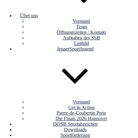
Über uns
Vorstand
Team
Öffnungszeiten / Kontakt
Aufgaben des SSB
Leitbild
JenaerSportJugend
Vorstand
Get in Action
Pierre-de-Coubertin Preis
Die Finals 2026 Hannover
DOSB Sportabzeichen
Downloads
Sportförderung