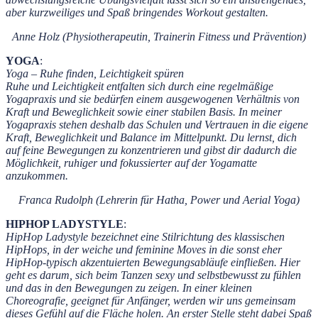
aber kurzweiliges und Spaß bringendes Workout gestalten.
Anne Holz (Physiotherapeutin, Trainerin Fitness und Prävention)
YOGA
:
Yoga – Ruhe finden, Leichtigkeit spüren
Ruhe und Leichtigkeit entfalten sich durch eine regelmäßige
Yogapraxis und sie bedürfen einem ausgewogenen Verhältnis von
Kraft und Beweglichkeit sowie einer stabilen Basis. In meiner
Yogapraxis stehen deshalb das Schulen und Vertrauen in die eigene
Kraft, Beweglichkeit und Balance im Mittelpunkt. Du lernst, dich
auf feine Bewegungen zu konzentrieren und gibst dir dadurch die
Möglichkeit, ruhiger und fokussierter auf der Yogamatte
anzukommen.
Franca Rudolph (Lehrerin für Hatha, Power und Aerial Yoga)
HIPHOP LADYSTYLE
:
HipHop Ladystyle bezeichnet eine Stilrichtung des klassischen
HipHops, in der weiche und feminine Moves in die sonst eher
HipHop-typisch akzentuierten Bewegungsabläufe einfließen. Hier
geht es darum, sich beim Tanzen sexy und selbstbewusst zu fühlen
und das in den Bewegungen zu zeigen. In einer kleinen
Choreografie, geeignet für Anfänger, werden wir uns gemeinsam
dieses Gefühl auf die Fläche holen. An erster Stelle steht dabei Spaß