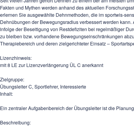
Seit vielen Jahren gehört Dehnen zu einem der am meisten um
Fakten und Mythen werden anhand des aktuellen Forschungsstan
erlernen Sie ausgewählte Dehnmethoden, die im sportwis-sensc
Dehnübungen der Bewegungsradius verbessert werden kann. Anhan
infolge der Beseitigung von Restdefiziten bei regelmäßiger Dur
zu bleiben bzw. vorhandene Bewegungseinschränkungen abzub
Therapiebereich und deren zielgerichteter Einsatz – Sportartsp
Lizenzhinweis:
mit 8 LE zur Lizenzverlängerung ÜL C anerkannt
Zielgruppe:
Übungsleiter C, Sportlehrer, Interessierte
Inhalt:
Ein zentraler Aufgabenbereich der Übungsleiter ist die Planu
Beschrei­bung: