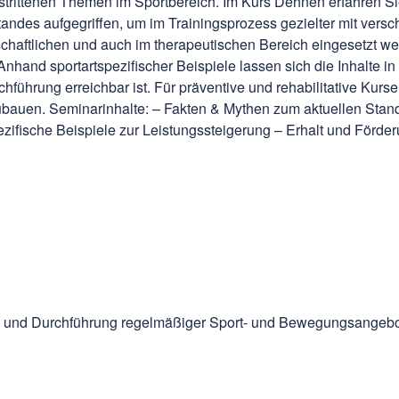
strittenen Themen im Sportbereich. Im Kurs Dehnen erfahren S
des aufgegriffen, um im Trainingsprozess gezielter mit versc
haftlichen und auch im therapeutischen Bereich eingesetzt wer
d sportartspezifischer Beispiele lassen sich die Inhalte in ih
chführung erreichbar ist. Für präventive und rehabilitative Kur
auen. Seminarinhalte: – Fakten & Mythen zum aktuellen Stan
ezifische Beispiele zur Leistungssteigerung – Erhalt und Förder
ng und Durchführung regelmäßiger Sport- und Bewegungsangebote