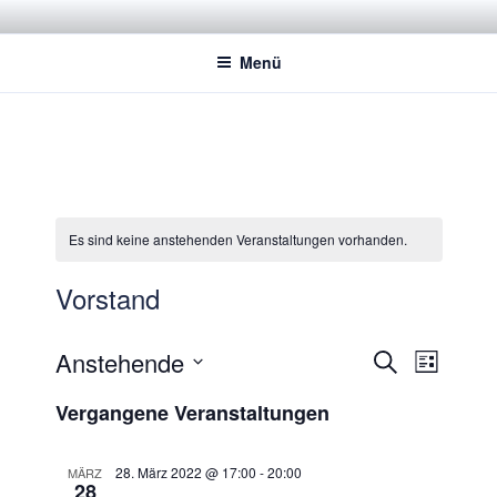
Zum
STADTSPORTBUND JENA E.V.
Dachverband der Jenaer Sportvereine
Inhalt
Menü
springen
Es sind keine anstehenden Veranstaltungen vorhanden.
Vorstand
V
V
Anstehende
S
L
e
e
u
D
i
Vergangene Veranstaltungen
r
c
r
a
s
h
a
t
a
t
e
n
u
28. März 2022 @ 17:00
-
20:00
e
MÄRZ
n
28
s