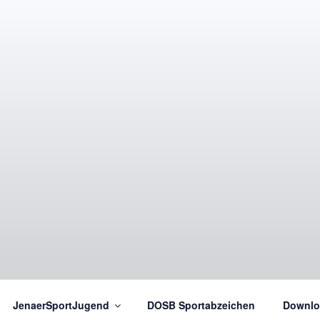
TBUND JENA E.V.
ereine
JenaerSportJugend
DOSB Sportabzeichen
Downlo