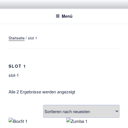
Zum
STADTSPORTBUND JENA E.V.
Dachverband der Jenaer Sportvereine
Inhalt
Menü
springen
Startseite
/ slot 1
SLOT 1
slot-1
Nach
Alle 2 Ergebnisse werden angezeigt
neuesten
sortiert